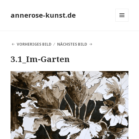
annerose-kunst.de
MENÜ
UND
WIDGETS
VORHERIGES BILD
NÄCHSTES BILD
3.1_Im-Garten