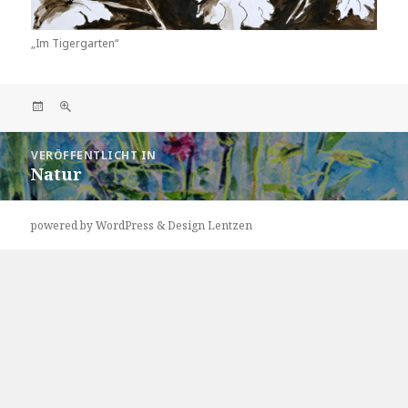
„Im Tigergarten“
Veröffentlicht
Volle
am
Größe
Beitragsnavigation
VERÖFFENTLICHT IN
Natur
powered by WordPress & Design Lentzen