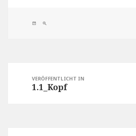
Veröffentlicht
Volle
am
Größe
Beitragsnavigation
VERÖFFENTLICHT IN
1.1_Kopf